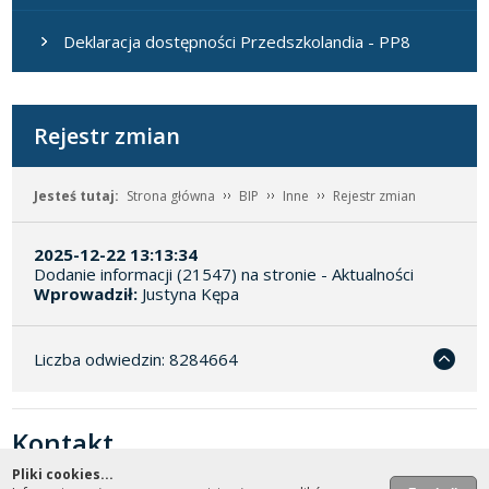
Deklaracja dostępności Przedszkolandia - PP8
Rejestr zmian
Jesteś tutaj:
Strona główna
BIP
Inne
Rejestr zmian
2025-12-22 13:13:34
Dodanie informacji (21547) na stronie - Aktualności
Wprowadził:
Justyna Kępa
Liczba odwiedzin: 8284664
Kontakt
design by
fast4net
Pliki cookies...
Przedszkole Publiczne Nr 8